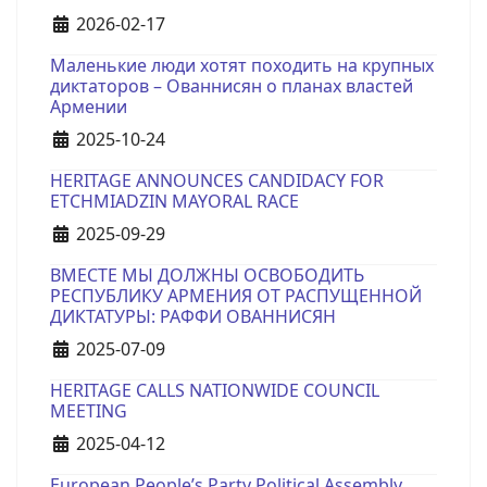
Details
2026-02-17
Маленькие люди хотят походить на крупных
диктаторов – Ованнисян о планах властей
Армении
Details
2025-10-24
HERITAGE ANNOUNCES CANDIDACY FOR
ETCHMIADZIN MAYORAL RACE
Details
2025-09-29
ВМЕСТЕ МЫ ДОЛЖНЫ ОСВОБОДИТЬ
РЕСПУБЛИКУ АРМЕНИЯ ОТ РАСПУЩЕННОЙ
ДИКТАТУРЫ: РАФФИ ОВАННИСЯН
Details
2025-07-09
HERITAGE CALLS NATIONWIDE COUNCIL
MEETING
Details
2025-04-12
European People’s Party Political Assembly.