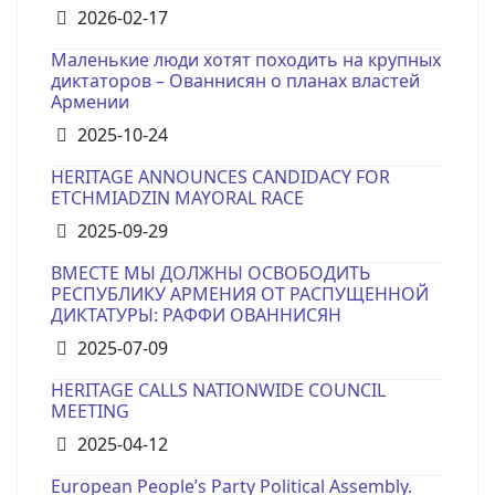
Details
2026-02-17
Маленькие люди хотят походить на крупных
диктаторов – Ованнисян о планах властей
Армении
Details
2025-10-24
HERITAGE ANNOUNCES CANDIDACY FOR
ETCHMIADZIN MAYORAL RACE
Details
2025-09-29
ВМЕСТЕ МЫ ДОЛЖНЫ ОСВОБОДИТЬ
РЕСПУБЛИКУ АРМЕНИЯ ОТ РАСПУЩЕННОЙ
ДИКТАТУРЫ: РАФФИ ОВАННИСЯН
Details
2025-07-09
HERITAGE CALLS NATIONWIDE COUNCIL
MEETING
Details
2025-04-12
European People’s Party Political Assembly.