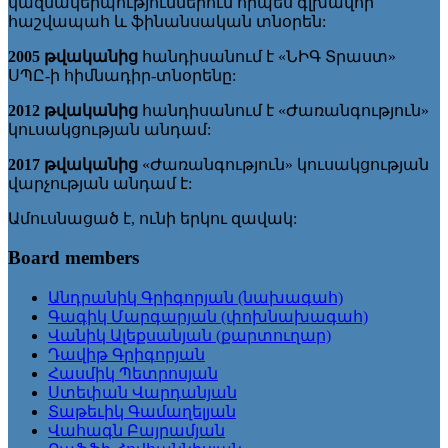
կազմակերպություններում որպես գլխավոր
հաշվապահ և ֆինանսական տնօրեն:
200
5
թվականից
հանդիսանում է «ՆԻԳ Տրաստ»
ՍՊԸ-ի հիմնադիր-տնօրենը:
2012
թվականից
հանդիսանում է «Ժառանգություն»
կուսակցության անդամ:
201
7
թվականի
ց
«Ժառանգություն» կուսակցության
վարչության անդամ է:
Ամուսնացած է, ունի երկու զավակ:
Board members
Անդրանիկ Գրիգորյան (նախագահ)
Գագիկ Մարգարյան (փոխնախագահ)
Վանիկ Ալեքսանյան (քարտուղար)
Դավիթ Գրիգորյան
Հասմիկ Պետրոսյան
Ստեփան Վարդանյան
Տաթեւիկ Գամաղելյան
Վահագն Բայրամյան