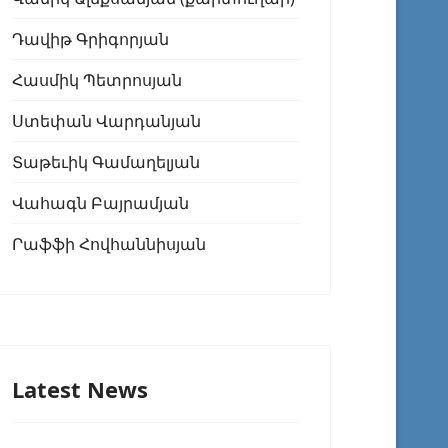
Դավիթ Գրիգորյան
Հասմիկ Պետրոսյան
Ստեփան Վարդանյան
Տաթեւիկ Գամաղելյան
Վահագն Բայրամյան
Րաֆֆի Հովհաննիսյան
Latest News