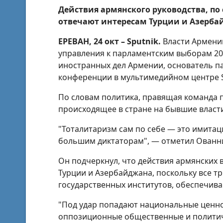
Действия армянского руководства, по
отвечают интересам Турции и Азерба
ЕРЕВАН, 24 окт – Sputnik.
Власти Армении
управления к парламентским выборам 20
иностранных дел Армении, основатель п
конференции в мультимедийном центре S
По словам политика, правящая команда 
происходящее в стране на бывшие власти
"Тоталитаризм сам по себе — это имита
большим диктаторам", — отметил Ованн
Он подчеркнул, что действия армянских 
Турции и Азербайджана, поскольку все т
государственных институтов, обеспечива
"Под удар попадают национальные ценно
оппозиционные общественные и политич