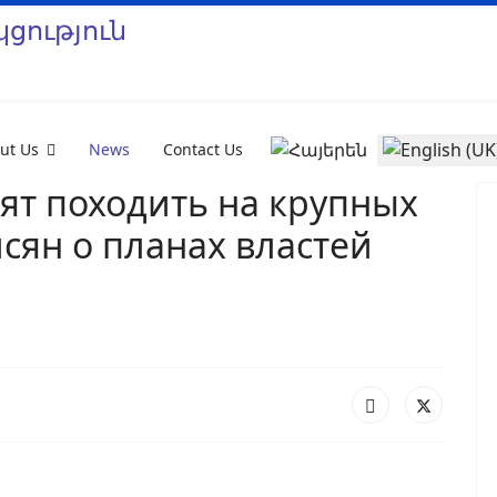
Select your language
ut Us
News
Contact Us
ят походить на крупных
сян о планах властей