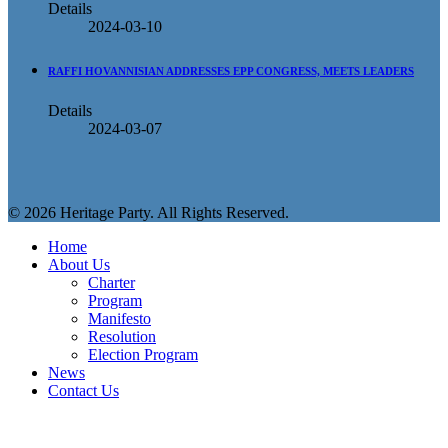
Details
2024-03-10
RAFFI HOVANNISIAN ADDRESSES EPP CONGRESS, MEETS LEADERS
Details
2024-03-07
© 2026 Heritage Party. All Rights Reserved.
Home
About Us
Charter
Program
Manifesto
Resolution
Election Program
News
Contact Us