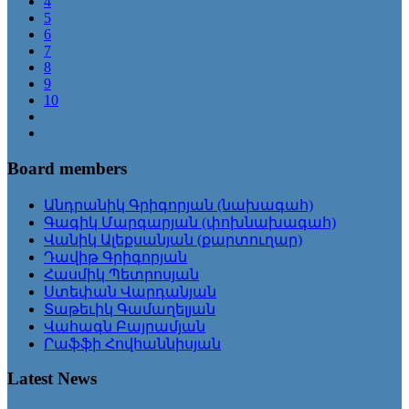
4
5
6
7
8
9
10
Board members
Անդրանիկ Գրիգորյան (նախագահ)
Գագիկ Մարգարյան (փոխնախագահ)
Վանիկ Ալեքսանյան (քարտուղար)
Դավիթ Գրիգորյան
Հասմիկ Պետրոսյան
Ստեփան Վարդանյան
Տաթեւիկ Գամաղելյան
Վահագն Բայրամյան
Րաֆֆի Հովհաննիսյան
Latest News