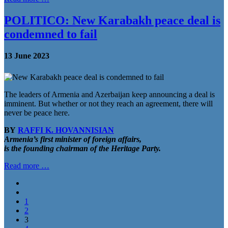
POLITICO: New Karabakh peace deal is
condemned to fail
13 June 2023
The leaders of Armenia and Azerbaijan keep announcing a deal is
imminent. But whether or not they reach an agreement, there will
never be peace here.
BY
RAFFI K. HOVANNISIAN
Armenia’s first minister of foreign affairs,
is
the
founding chairman of the Heritage Party
.
Read more …
1
2
3