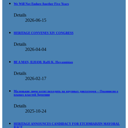
We Will Not Endure Another Five Years
Details
2026-06-15
HERITAGE CONVENES XIV CONGRESS
Details
2026-04-04
BE A MAN, ILHAM: Raffi K. Hovannisian
Details
2026-02-17
Маленькие люди хотят походить на крупных диктаторов – Ованнисян о
планах властей Армении
Details
2025-10-24
HERITAGE ANNOUNCES CANDIDACY FOR ETCHMIADZIN MAYORAL
RACE