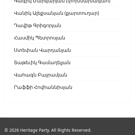
Գագիկ Մարգարյան (փոխնախագահ)
Վանիկ Ալեքսանյան (քարտուղար)
Դավիթ Գրիգորյան
Հասմիկ Պետրոսյան
Ստեփան Վարդանյան
Տաթեւիկ Գամաղելյան
Վահագն Բայրամյան
Րաֆֆի Հովհաննիսյան
© 2026 Heritage Party. All Rights Reserved.