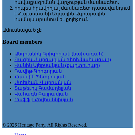
հավաքագրման վարչության մասնագետ,
որպես հրավիրյալ մասնագետ դասավանդում
է Հայաստանի Ազգային Ագրարային
համալսարանում եւ քոլեջում:
Ամուսնացած չէ:
Board members
Անդրանիկ Գրիգորյան (նախագահ)
Գագիկ Մարգարյան (փոխնախագահ)
Վանիկ Ալեքսանյան (քարտուղար)
Դավիթ Գրիգորյան
Հասմիկ Պետրոսյան
Ստեփան Վարդանյան
Տաթեւիկ Գամաղելյան
Վահագն Բայրամյան
Րաֆֆի Հովհաննիսյան
© 2026 Heritage Party. All Rights Reserved.