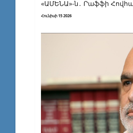
«ԱՄԵՆԱ»-ն․ Րաֆֆի Հովհ
Հունիսի 15 2026