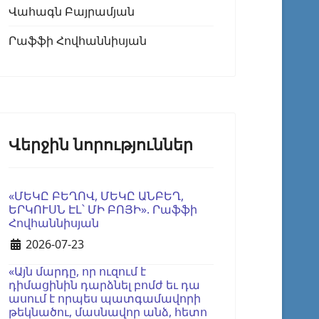
Վահագն Բայրամյան
Րաֆֆի Հովհաննիսյան
Վերջին նորություններ
«ՄԵԿԸ ԲԵՂՈՎ, ՄԵԿԸ ԱՆԲԵՂ,
ԵՐԿՈՒՍՆ ԷԼ՝ ՄԻ ԲՈՅԻ». Րաֆֆի
Հովհաննիսյան
Details
2026-07-23
«Այն մարդը, որ ուզում է
դիմացինին դարձնել բոմժ եւ դա
ասում է որպես պատգամավորի
թեկնածու, մասնավոր անձ, հետո