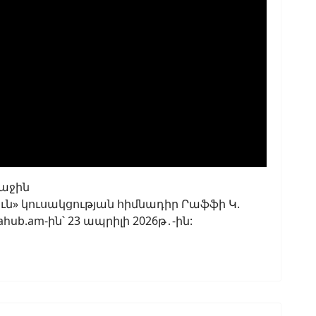
աջին
» կուսակցության հիմնադիր Րաֆֆի Կ.
ub.am-ին՝ 23 ապրիլի 2026թ․-ին: