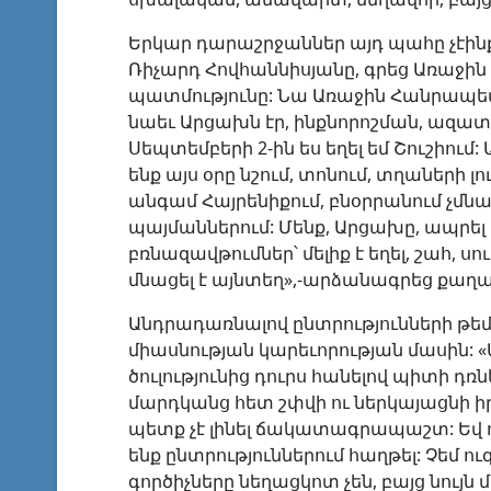
Երկար դարաշրջաններ այդ պահը չէինք
Ռիչարդ Հովհաննիսյանը, գրեց Առաջի
պատմությունը: Նա Առաջին Հանրապետ
նաեւ Արցախն էր, ինքնորոշման, ազա
Սեպտեմբերի 2-ին ես եղել եմ Շուշիում:
ենք այս օրը նշում, տոնում, տղաների լո
անգամ Հայրենիքում, բնօրրանում չմն
պայմաններում: Մենք, Արցախը, ապրե
բռնազավթումներ՝ մելիք է եղել, շահ, ս
մնացել է այնտեղ»,-արձանագրեց քաղա
Անդրադառնալով ընտրությունների թե
միասնության կարեւորության մասին: «Ա
ծուլությունից դուրս հանելով պիտի դռն
մարդկանց հետ շփվի ու ներկայացնի իր
պետք չէ լինել ճակատագրապաշտ: Եվ ո
ենք ընտրություններում հաղթել: Չեմ ո
գործիչները նեղացկոտ չեն, բայց նույն 