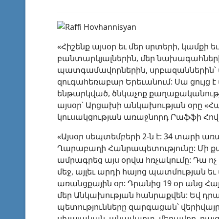
«Հիշենք այսօր եւ մեր սրտերի, կամքի
բանտարկյալներին, մեր նախագահների
պատգամավորներին, սրբազաններին՝ ա
զուգահեռաբար Երեւանում: Սա ցույց է 
ենթարկված, ծնկաչոք քաղաքականությ
այսօր՝ Արցախի անկախության օրը «Հա
կուսակցության առաջնորդ Րաֆֆի Հով
«Այսօր սեպտեմբերի 2-ն է: 34 տարի ա
Ղարաբաղի Հանրապետությունը: Մի քա
ամրագրեց այս օրվա հռչակումը: Դա ոչ
մեջ, այլեւ արդի հայոց պատմության 
առանցքային օր: Դրանից 19 օր անց 
մեր Անկախության հանրաքվեն: Եվ դր
պետությունները զարգացան՝ վերիվայրու
սխալական, անավարտ, մեղավոր, բայց 