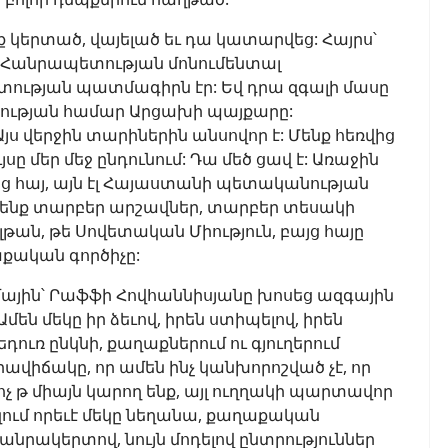
 կերտած, վայելած եւ դա կատարվեց: Հայրս՝
ն Հանրապետության մոնումենտալ
ության պատմագիրն էր: Եվ դրա զգալի մասը
տության համար Արցախի պայքարը:
 Այս վերջին տարիներին անսովոր է: Մենք հեռվից
ւյսը մեր մեջ ընդունում: Դա մեծ ցավ է: Առաջին
աց հայ, այն էլ Հայաստանի պետականության
լ ենք տարբեր արշավներ, տարբեր տեսակի
ուլթան, թե Սովետական Միություն, բայց հայը
քական գործիչը:
մային՝ Րաֆֆի Հովհաննիսյանը խոսեց ազգային
մեն մեկը իր ձեւով, իրեն ստիպելով, իրեն
եդուռ ընկնի, քաղաքներում ու գյուղերում
ավիճակը, որ ամեն ինչ կանխորոշված չէ, որ
չ թ միայն կարող ենք, այլ ուղղակի պարտավոր
ւզում որեւէ մեկը նեղանա, քաղաքական
մանրակերտով, նույն մոդելով ընտրություններ