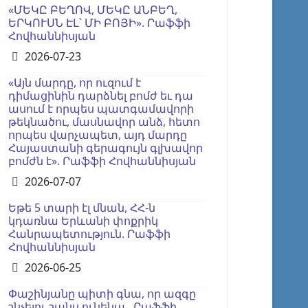
«ՄԵԿԸ ԲԵՂՈՎ, ՄԵԿԸ ԱՆԲԵՂ,
ԵՐԿՈՒՍՆ ԷԼ՝ ՄԻ ԲՈՅԻ». Րաֆֆի
Հովհաննիսյան
Details
2026-07-23
«Այն մարդը, որ ուզում է
դիմացինին դարձնել բոմժ եւ դա
ասում է որպես պատգամավորի
թեկնածու, մասնավոր անձ, հետո
որպես վարչապետ, այդ մարդը
Հայաստանի գերագույն գլխավոր
բոմժն է». Րաֆֆի Հովհաննիսյան
Details
2026-07-07
Եթե 5 տարի էլ մնան, ՀՀ-ն
կդառնա Երևանի փոքրիկ
Հանրապետություն. Րաֆֆի
Հովհաննիսյան
Details
2026-06-25
Փաշինյանը պիտի գնա, որ ազգը
շնչելու շանս ունենա․ Րաֆֆի