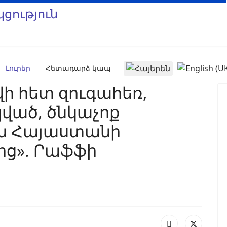
Select your language
Լուրեր
Հետադարձ կապ
վի հետ զուգահեռ,
ված, ծնկաչոք
ն Հայաստանի
ից». Րաֆֆի