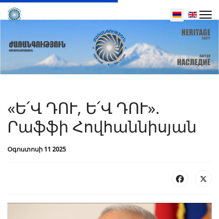
Select your 
«Ե՛Վ ԴՈՒ, Ե՛Վ ԴՈՒ».
Րաֆֆի Հովհաննիսյան
Օգոստոսի 11 2025