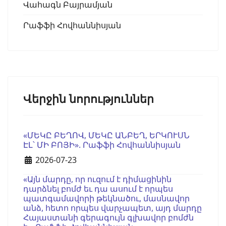
Վահագն Բայրամյան
Րաֆֆի Հովհաննիսյան
Վերջին նորություններ
«ՄԵԿԸ ԲԵՂՈՎ, ՄԵԿԸ ԱՆԲԵՂ, ԵՐԿՈՒՍՆ
ԷԼ՝ ՄԻ ԲՈՅԻ». Րաֆֆի Հովհաննիսյան
Details
2026-07-23
«Այն մարդը, որ ուզում է դիմացինին
դարձնել բոմժ եւ դա ասում է որպես
պատգամավորի թեկնածու, մասնավոր
անձ, հետո որպես վարչապետ, այդ մարդը
Հայաստանի գերագույն գլխավոր բոմժն