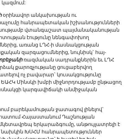
 կազմում:
ի
օրինավոր անկախության ու
աչումը հանրապետական իշխանությունների
նությամբ վտանգաշատ պայմանականության
արտության էությունը նենգափոխող
ներից, առանց ԼՂՀ-ի մասնակցության
ական զարգացումներից, նույնիսկ` հայ-
րբեջանի
ռազմական սադրանքներին եւ ԼՂՀ
ձակ քարոզչությանը ցուցաբերվող
տելով ոչ բավարար` կուսակցությունը
ը ԵԱՀԿ Մինսկի խմբի միջնորդությամբ ընթացող
 մասնակցի կարգավիճակի անմիջական
ում բարեկամության ջատագով լինելով`
նահատում Հայաստանում Դաշնության
ետավրեպ երկարաձգումը, անթույլատրելի է
ջ նախկին ԽՍՀՄ հանրապետություններ