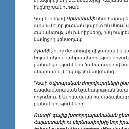
միավորելու որեւէ ձեռնարկի Հայաստան
ինքնիշխանության:
Կարեւորելով
Վ
րաստան
ի
հետ հարաբեր
գտնում է, որ լուծման կարոտ են մնում
ժառանգության խնդիրները, իսկ հայրեն
կամրջող կենսօղակ:
Իրանի
շուրջ մտահոգիչ միջազգային զ
Իսլամական հանրապետության միջուկա
բանակցությունների ճանապարհով հան
գնահատում է պայթյունավտանգ:
Դեպի
Եվրոպական
ժողովուրդների
ըն
ռազմավարական նշանակության նպատա
ողջունում է Ասոցացման համաձայնագ
բանակցությունները:
Ուստի` գալիք խորհրդարանական ընտրո
Հայաստանի
ու
սերնդափոխիչ
նոր
իրա