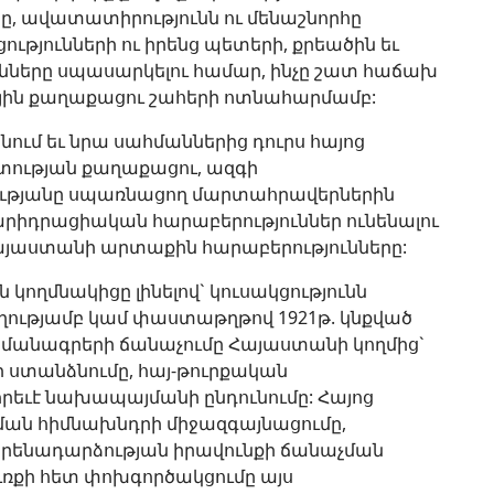
ը, ավատատիրությունն ու մենաշնորհը
ցությունների ու իրենց պետերի, քրեածին եւ
նները սպասարկելու համար, ինչը շատ հաճախ
ային քաղաքացու շահերի ոտնահարմամբ:
ում եւ նրա սահմաններից դուրս հայոց
տության քաղաքացու, ազգի
ւթյանը սպառնացող մարտահրավերներին
բարիդրացիական հարաբերություններ ունենալու
այաստանի արտաքին հարաբերությունները:
ողմնակիցը լինելով` կուսակցությունն
ծողությամբ կամ փաստաթղթով 1921թ. կնքված
յմանագրերի ճանաչումը Հայաստանի կողմից`
 ստանձնումը, հայ-թուրքական
րեւէ նախապայմանի ընդունումը: Հայոց
ման հիմնախնդրի միջազգայնացումը,
յրենադարձության իրավունքի ճանաչման
յուռքի հետ փոխգործակցումը այս