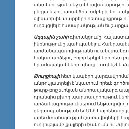
տնտեսության մեջ անհավասարություն
ընդլայնելու, առանձին խմբերի, կուսակ
օլիգարխիկ տարրերի հետաքրքրությու
ուղեկցվել է հասարակության եւ շարք
Ազգային
շահի
գիտակցումը, Հայաստան
ինքնությունը պահպանելու, Հանրապե
արժանապատվությանն ու անվտանգո
հակադարձելու, բոլոր երկրների հետ 
հրամայականները պետք է ուղենշեն Հ
Թուրքիայի
հետ կապերի կարգավորման կ
անթույլատրելի է նկատում որեւէ գոր
թուրք-բոլշեւիկյան անիրավակարգ պա
դրանցից բխող պարտավորությունների
արձանագրություններում ենթադրվող ո
ցեղասպանության եւ Մեծ հայրենազրկ
արեւմտահայության շառավիղների հա
ուղղությամբ քայլերի մշակումն ու Սփ