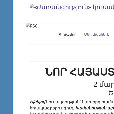
Գլխավոր
Մեր մասին
ՆՈՐ ՀԱՅԱՍ
2 մա
Ե
Ելնելով
կուսակցության` նախորդ համագ
հռչակագրերի ոգուց,
հավանության ա