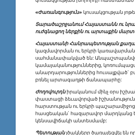
կուսակցության խորհրդի հաստատած
«Ժառանգություն»
կուսակցության յո
Տարածաշրջանում Հայաստանն ու նրա 
ուժգնացող ներքին ու արտաքին մար
Հայաստանի Հանրապետության քաղա
կազմավորման ու երկրի կառավարման 
սահմանափակված են: Անպաշտպանվա
կամայականություններից, կոռումպաց
անարդարություններից հուսալքված` բ
բռնել արտագաղթի ճանապարհը:
Ժողովուրդն
իրականում մինչ օրս իշխան
փաստացի ձեւավորված իշխանությունը 
հարստության ու երկրի պաշարամիջոցն
հասցեական` հազարավոր մարդկանց եւ
կենսավիճակի անտեսմամբ:
Պետության
լծակները ծառայեցվել են 