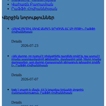
Վահագն Բայրամյան
Րաֆֆի Հովհաննիսյան
Վերջին նորություններ
«ՄԵԿԸ ԲԵՂՈՎ, ՄԵԿԸ ԱՆԲԵՂ, ԵՐԿՈՒՍՆ ԷԼ՝ ՄԻ ԲՈՅԻ». Րաֆֆի
Հովհաննիսյան
Details
2026-07-23
«Այն մարդը, որ ուզում է դիմացինին դարձնել բոմժ եւ դա ասում է
որպես պատգամավորի թեկնածու, մասնավոր անձ, հետո որպես
վարչապետ, այդ մարդը Հայաստանի գերագույն գլխավոր բոմժն
է». Րաֆֆի Հովհաննիսյան
Details
2026-07-07
Եթե 5 տարի էլ մնան, ՀՀ-ն կդառնա Երևանի փոքրիկ
Հանրապետություն. Րաֆֆի Հովհաննիսյան
Details