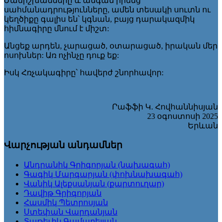
Ժամիշխանները և անգամ իրենց
սահմանադրությունները, ամեն տեսակի սուտն ու
կեղծիքը գալիս են՝ կգնան, բայց դարակազմիկ
հիմնագիրը մնում է միշտ:
Անցեք արդեն, չարացած, օտարացած, իրական մեր
ոսոխներ: Առ ոչինչը դուք եք:
Իսկ Հռչակագիրը՝ հավերժ շնորհավոր:
Րաֆֆի Կ. Հովհաննիսյան
23 օգոստոսի 2025
Երևան
Վարչության անդամներ
Անդրանիկ Գրիգորյան (նախագահ)
Գագիկ Մարգարյան (փոխնախագահ)
Վանիկ Ալեքսանյան (քարտուղար)
Դավիթ Գրիգորյան
Հասմիկ Պետրոսյան
Ստեփան Վարդանյան
Տաթեւիկ Գամաղելյան