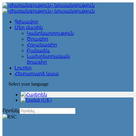
Գլխավոր
Մեր մասին
Կանոնադրություն
Ծրագիր
Հռչակագիր
Բանաձև
Նախընտրական
ծրագիր
Լուրեր
Հետադարձ կապ
Select your language
Որոնել