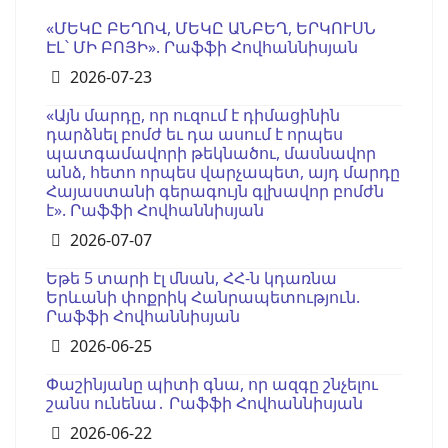
«ՄԵԿԸ ԲԵՂՈՎ, ՄԵԿԸ ԱՆԲԵՂ, ԵՐԿՈՒՍՆ
ԷԼ՝ ՄԻ ԲՈՅԻ». Րաֆֆի Հովհաննիսյան
Details
2026-07-23
«Այն մարդը, որ ուզում է դիմացինին
դարձնել բոմժ եւ դա ասում է որպես
պատգամավորի թեկնածու, մասնավոր
անձ, հետո որպես վարչապետ, այդ մարդը
Հայաստանի գերագույն գլխավոր բոմժն
է». Րաֆֆի Հովհաննիսյան
Details
2026-07-07
Եթե 5 տարի էլ մնան, ՀՀ-ն կդառնա
Երևանի փոքրիկ Հանրապետություն.
Րաֆֆի Հովհաննիսյան
Details
2026-06-25
Փաշինյանը պիտի գնա, որ ազգը շնչելու
շանս ունենա․ Րաֆֆի Հովհաննիսյան
Details
2026-06-22