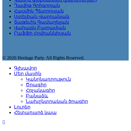
Դավիթ Գրիգորյան
Հասմիկ Պետրոսյան
Ստեփան Վարդանյան
Տաթեւիկ Գամաղելյան
Վահագն Բայրամյան
Րաֆֆի Հովհաննիսյան
© 2026 Heritage Party. All Rights Reserved.
Գլխավոր
Մեր մասին
Կանոնադրություն
Ծրագիր
Հռչակագիր
Բանաձև
Նախընտրական ծրագիր
Լուրեր
Հետադարձ կապ