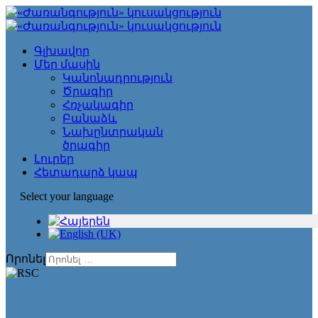
Գլխավոր
Մեր մասին
Կանոնադրություն
Ծրագիր
Հռչակագիր
Բանաձև
Նախընտրական
ծրագիր
Լուրեր
Հետադարձ կապ
Select your language
Որոնել