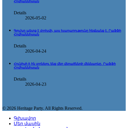
Հովհաննիսյան
Details
2026-05-02
Գլուխը պետք է փոխվի, այս խաղաղությունը հեգնանք է. Րաֆֆի
Հովհաննիսյան
Details
2026-04-24
Հունիսի 8-ին տոնելու ենք մեր վերածննդի մեկնարկը․ Րաֆֆի
Հովհաննիսյան
Details
2026-04-23
© 2026 Heritage Party. All Rights Reserved.
Գլխավոր
Մեր մասին