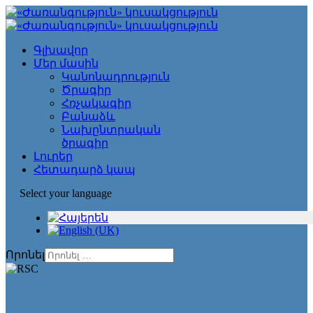
Գլխավոր
Մեր մասին
Կանոնադրություն
Ծրագիր
Հռչակագիր
Բանաձև
Նախընտրական
ծրագիր
Լուրեր
Հետադարձ կապ
Select your language
Որոնել