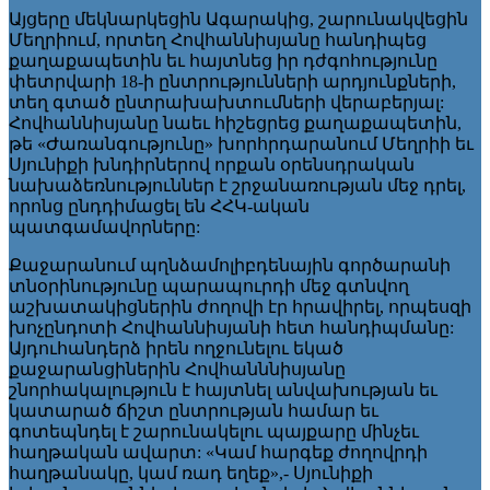
Այցերը մեկնարկեցին Ագարակից, շարունակվեցին
Մեղրիում, որտեղ Հովհաննիսյանը հանդիպեց
քաղաքապետին եւ հայտնեց իր դժգոհությունը
փետրվարի 18-ի ընտրությունների արդյունքների,
տեղ գտած ընտրախախտումների վերաբերյալ:
Հովհաննիսյանը նաեւ հիշեցրեց քաղաքապետին,
թե «Ժառանգությունը» խորհրդարանում Մեղրիի եւ
Սյունիքի խնդիրներով որքան օրենսդրական
նախաձեռնություններ է շրջանառության մեջ դրել,
որոնց ընդդիմացել են ՀՀԿ-ական
պատգամավորները:
Քաջարանում պղնձամոլիբդենային գործարանի
տնօրինությունը պարապուրդի մեջ գտնվող
աշխատակիցներին ժողովի էր հրավիրել, որպեսզի
խոչընդոտի Հովհաննիսյանի հետ հանդիպմանը:
Այդուհանդերձ իրեն ողջունելու եկած
քաջարանցիներին Հովհանննիսյանը
շնորհակալություն է հայտնել անվախության եւ
կատարած ճիշտ ընտրության համար եւ
գոտեպնդել է շարունակելու պայքարը մինչեւ
հաղթական ավարտ: «Կամ հարգեք ժողովրդի
հաղթանակը, կամ ռադ եղեք»,- Սյունիքի