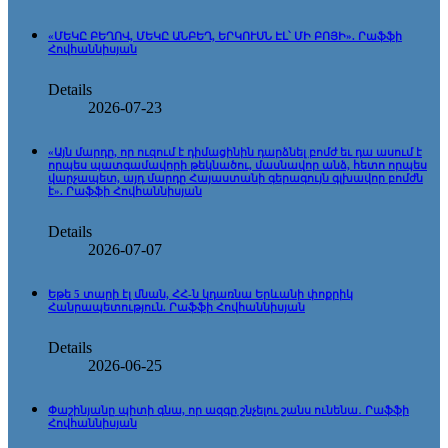
«ՄԵԿԸ ԲԵՂՈՎ, ՄԵԿԸ ԱՆԲԵՂ, ԵՐԿՈՒՍՆ ԷԼ՝ ՄԻ ԲՈՅԻ». Րաֆֆի
Հովհաննիսյան
Details
2026-07-23
«Այն մարդը, որ ուզում է դիմացինին դարձնել բոմժ եւ դա ասում է
որպես պատգամավորի թեկնածու, մասնավոր անձ, հետո որպես
վարչապետ, այդ մարդը Հայաստանի գերագույն գլխավոր բոմժն
է». Րաֆֆի Հովհաննիսյան
Details
2026-07-07
Եթե 5 տարի էլ մնան, ՀՀ-ն կդառնա Երևանի փոքրիկ
Հանրապետություն. Րաֆֆի Հովհաննիսյան
Details
2026-06-25
Փաշինյանը պիտի գնա, որ ազգը շնչելու շանս ունենա․ Րաֆֆի
Հովհաննիսյան