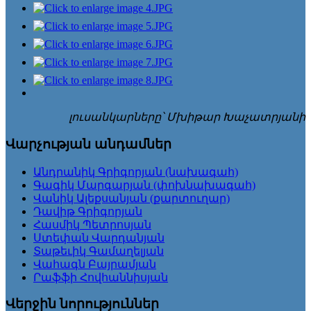
լուսանկարները՝ Մխիթար Խաչատրյանի
Վարչության անդամներ
Անդրանիկ Գրիգորյան (նախագահ)
Գագիկ Մարգարյան (փոխնախագահ)
Վանիկ Ալեքսանյան (քարտուղար)
Դավիթ Գրիգորյան
Հասմիկ Պետրոսյան
Ստեփան Վարդանյան
Տաթեւիկ Գամաղելյան
Վահագն Բայրամյան
Րաֆֆի Հովհաննիսյան
Վերջին նորություններ