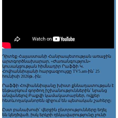
Դիտեք Հայաստանի Հանրապետության առաջին
արտգործնախարար, «Ժառանգություն»
կուսակցության հիմնադիր Րաֆֆի Կ.
Հովհաննիսյանի հարցազրույցը TV5.am-ին՝ 25
հունիսի 2026թ․-ին:
Րաֆֆի Հովհաննիսյանը խիստ քննադատության է
ենթարկում գործող իշխանություններին՝ նրանց
անվանելով Բաքվի կամակատարներ, ովքեր
հետևողականորեն զիջում են պետական շահերը:
Ըստ բանախոսի` վերջին ընտրությունները եղել
են կեղծված, իսկ երկրի ղեկավարությունը չունի