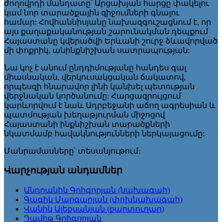
ժողովրդի մանդատը՝ Արցախյան հարցը փակելու
կամ նոր տարածքային զիջումների գնալու
համար: Հովհաննիսյանը նախազգուշացնում է, որ
այս քաղաքականության շարունակման դեպքում
Հայաստանը կվերածվի Երևանի շուրջ ձևավորված
մի փոքրիկ, անինքնիշխան սատրապության:
Նա կոչ է անում ընդդիմությանը հանդես գալ
միասնական, վերկուսակցական ճակատով,
որպեսզի հնարավոր լինի կանխել պետության
վերջնական կործանումը: Հարցազրույցում
կարևորվում է նաև Ադրբեջանի աճող ագրեսիան և
պատմության խեղաթյուրման միջոցով
Հայաստանի ինքնիշխան տարածքների
նկատմամբ հավակնությունների ներկայացումը:
Մանրամասները՝ տեսանյութում։
Վարչության անդամներ
Անդրանիկ Գրիգորյան (նախագահ)
Գագիկ Մարգարյան (փոխնախագահ)
Վանիկ Ալեքսանյան (քարտուղար)
Դավիթ Գրիգորյան