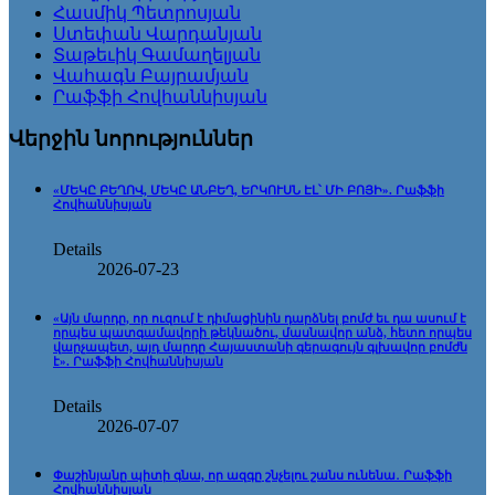
Հասմիկ Պետրոսյան
Ստեփան Վարդանյան
Տաթեւիկ Գամաղելյան
Վահագն Բայրամյան
Րաֆֆի Հովհաննիսյան
Վերջին նորություններ
«ՄԵԿԸ ԲԵՂՈՎ, ՄԵԿԸ ԱՆԲԵՂ, ԵՐԿՈՒՍՆ ԷԼ՝ ՄԻ ԲՈՅԻ». Րաֆֆի
Հովհաննիսյան
Details
2026-07-23
«Այն մարդը, որ ուզում է դիմացինին դարձնել բոմժ եւ դա ասում է
որպես պատգամավորի թեկնածու, մասնավոր անձ, հետո որպես
վարչապետ, այդ մարդը Հայաստանի գերագույն գլխավոր բոմժն
է». Րաֆֆի Հովհաննիսյան
Details
2026-07-07
Փաշինյանը պիտի գնա, որ ազգը շնչելու շանս ունենա․ Րաֆֆի
Հովհաննիսյան