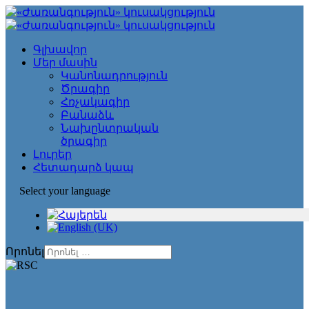
Գլխավոր
Մեր մասին
Կանոնադրություն
Ծրագիր
Հռչակագիր
Բանաձև
Նախընտրական
ծրագիր
Լուրեր
Հետադարձ կապ
Select your language
Որոնել