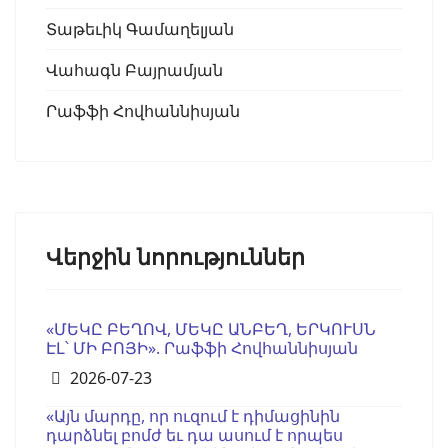
Տաթեւիկ Գամաղելյան
Վահագն Բայրամյան
Րաֆֆի Հովհաննիսյան
Վերջին նորություններ
«ՄԵԿԸ ԲԵՂՈՎ, ՄԵԿԸ ԱՆԲԵՂ, ԵՐԿՈՒՍՆ
ԷԼ՝ ՄԻ ԲՈՅԻ». Րաֆֆի Հովհաննիսյան
Details
2026-07-23
«Այն մարդը, որ ուզում է դիմացինին
դարձնել բոմժ եւ դա ասում է որպես