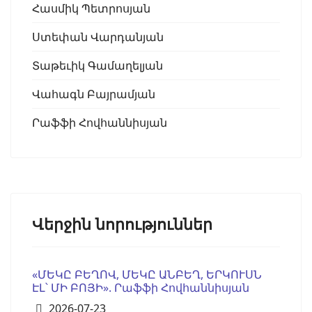
Հասմիկ Պետրոսյան
Ստեփան Վարդանյան
Տաթեւիկ Գամաղելյան
Վահագն Բայրամյան
Րաֆֆի Հովհաննիսյան
Վերջին նորություններ
«ՄԵԿԸ ԲԵՂՈՎ, ՄԵԿԸ ԱՆԲԵՂ, ԵՐԿՈՒՍՆ
ԷԼ՝ ՄԻ ԲՈՅԻ». Րաֆֆի Հովհաննիսյան
Details
2026-07-23