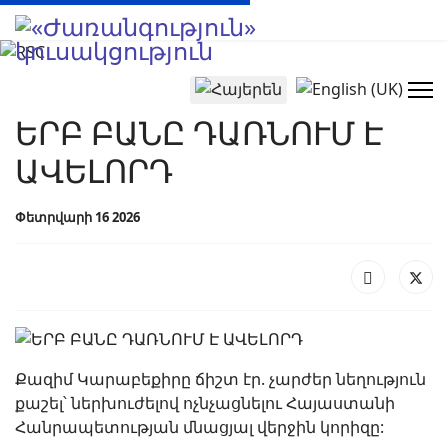
Select your language
ԵՐԲ ԲԱՆԸ ԴԱՌՆՈՒՄ Է
ԱՎԵԼՈՐԴ
Փետրվարի 16 2026
Քազիմ Կարաբեքիրը ճիշտ էր. չարժեր նեղություն
քաշել՝ ներխուժելով ոչնչացնելու Հայաստանի
Հանրապետության մնացյալ վերջին կորիզը: