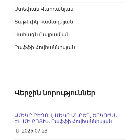
Ստեփան Վարդանյան
Տաթեւիկ Գամաղելյան
Վահագն Բայրամյան
Րաֆֆի Հովհաննիսյան
Վերջին նորություններ
«ՄԵԿԸ ԲԵՂՈՎ, ՄԵԿԸ ԱՆԲԵՂ, ԵՐԿՈՒՍՆ
ԷԼ՝ ՄԻ ԲՈՅԻ». Րաֆֆի Հովհաննիսյան
Details
2026-07-23