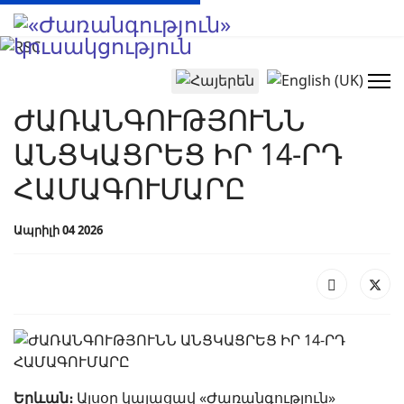
Select your language
ԺԱՌԱՆԳՈՒԹՅՈՒՆՆ
ԱՆՑԿԱՑՐԵՑ ԻՐ 14-ՐԴ
ՀԱՄԱԳՈՒՄԱՐԸ
Ապրիլի 04 2026
Երևան։
Այսօր կայացավ «Ժառանգություն»