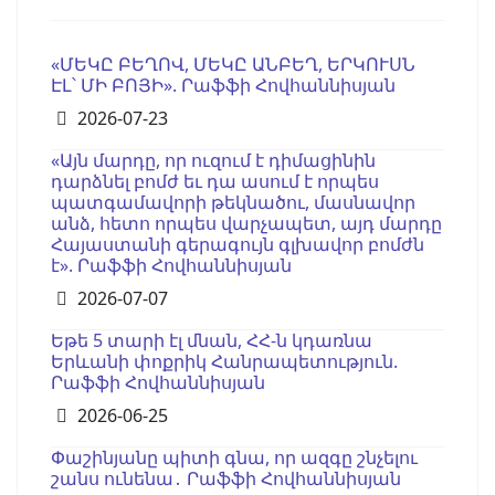
«ՄԵԿԸ ԲԵՂՈՎ, ՄԵԿԸ ԱՆԲԵՂ, ԵՐԿՈՒՍՆ
ԷԼ՝ ՄԻ ԲՈՅԻ». Րաֆֆի Հովհաննիսյան
Details
2026-07-23
«Այն մարդը, որ ուզում է դիմացինին
դարձնել բոմժ եւ դա ասում է որպես
պատգամավորի թեկնածու, մասնավոր
անձ, հետո որպես վարչապետ, այդ մարդը
Հայաստանի գերագույն գլխավոր բոմժն
է». Րաֆֆի Հովհաննիսյան
Details
2026-07-07
Եթե 5 տարի էլ մնան, ՀՀ-ն կդառնա
Երևանի փոքրիկ Հանրապետություն.
Րաֆֆի Հովհաննիսյան
Details
2026-06-25
Փաշինյանը պիտի գնա, որ ազգը շնչելու
շանս ունենա․ Րաֆֆի Հովհաննիսյան