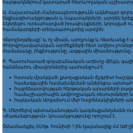
հարթակներում կատարած հետևողական աշխատանք
Ա. Հայաստանի Հանրապետությունն ակնհայտ գոյո
ինքնագիտակցության և նպատակների, արդեն երեք 
Եկեղեցու ոտնահարված իրավունքների, կորսված
համակարգերի տեղապտույտից այսդին:
Վերոընդգծյալը՝ և ոչ միայն, արդյունք և հետևանք
ժողովրդավարական արժեքների հետ աղերս չունեցող
ժամանակը, ինքնությունը, ազգային միասնություն
Բ. Պատուհասած գոյաբանական աղետը մինչև գալ
հանձնառու միավորներից պահանջում է.
հստակ մշակված, քաղաքական ճշգրիտ հաշվար
համազգային համախմբման աներկբա արտահա
հայրենատվության հերթական արարների բ
համաշխարհային ամբողջական ռեսուրսների ն
հայկական Արցախում մեր հայրենակիցների ա
Գ․ Մերժելով պետականության կազմաքանդմանն ուղ
«Ժառանգություն» կուսակցությունը որոշում է․
Չմասնակցել 2026թ. հունիսի 7-ին կայանալիք ՀՀ ԱԺ ը