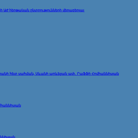
ի ԱԺ հերթական ընտրությունների վերաբերյալ
 Իրանի հետ սահման, Սևանի արևելյան ափ․ Րաֆֆի Հովհաննիսյան
վհաննիսյան
աննիսյան