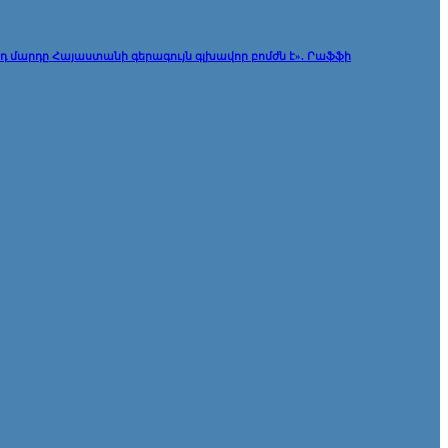
յդ մարդը Հայաստանի գերագույն գլխավոր բոմժն է». Րաֆֆի