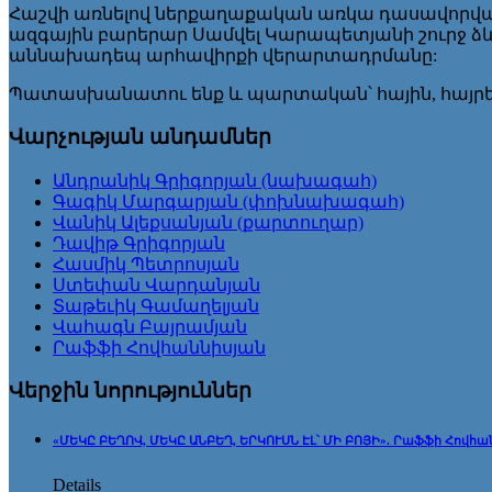
Հաշվի առնելով ներքաղաքական առկա դասավորվածո
ազգային բարերար Սամվել Կարապետյանի շուրջ ձ
աննախադեպ արհավիրքի վերարտադրմանը:
Պատասխանատու ենք և պարտական՝ հային, հայրե
Վարչության անդամներ
Անդրանիկ Գրիգորյան (նախագահ)
Գագիկ Մարգարյան (փոխնախագահ)
Վանիկ Ալեքսանյան (քարտուղար)
Դավիթ Գրիգորյան
Հասմիկ Պետրոսյան
Ստեփան Վարդանյան
Տաթեւիկ Գամաղելյան
Վահագն Բայրամյան
Րաֆֆի Հովհաննիսյան
Վերջին նորություններ
«ՄԵԿԸ ԲԵՂՈՎ, ՄԵԿԸ ԱՆԲԵՂ, ԵՐԿՈՒՍՆ ԷԼ՝ ՄԻ ԲՈՅԻ». Րաֆֆի Հովհա
Details