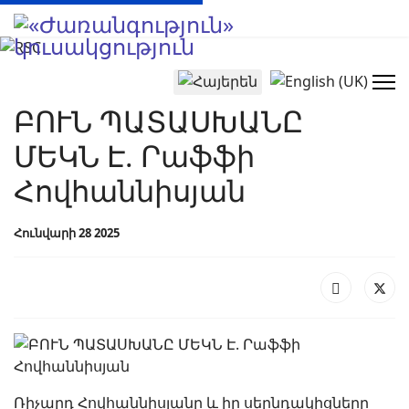
Select your language
ԲՈՒՆ ՊԱՏԱՍԽԱՆԸ
ՄԵԿՆ Է. Րաֆֆի
Հովհաննիսյան
Հունվարի 28 2025
Ռիչարդ Հովհաննիսյանը և իր սերնդակիցները