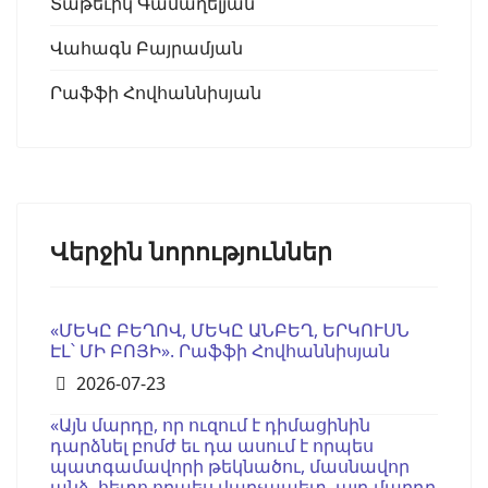
Տաթեւիկ Գամաղելյան
Վահագն Բայրամյան
Րաֆֆի Հովհաննիսյան
Վերջին նորություններ
«ՄԵԿԸ ԲԵՂՈՎ, ՄԵԿԸ ԱՆԲԵՂ, ԵՐԿՈՒՍՆ
ԷԼ՝ ՄԻ ԲՈՅԻ». Րաֆֆի Հովհաննիսյան
Details
2026-07-23
«Այն մարդը, որ ուզում է դիմացինին
դարձնել բոմժ եւ դա ասում է որպես
պատգամավորի թեկնածու, մասնավոր
անձ, հետո որպես վարչապետ, այդ մարդը