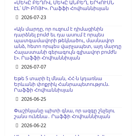
«ՄԵԿԸ ԲԵՂՈՎ, ՄԵԿԸ ԱՆԲԵՂ, ԵՐԿՈՒՍՆ
ԷԼ՝ ՄԻ ԲՈՅԻ». Րաֆֆի Հովհաննիսյան
Details
2026-07-23
«Այն մարդը, որ ուզում է դիմացինին
դարձնել բոմժ եւ դա ասում է որպես
պատգամավորի թեկնածու, մասնավոր
անձ, հետո որպես վարչապետ, այդ մարդը
Հայաստանի գերագույն գլխավոր բոմժն
է». Րաֆֆի Հովհաննիսյան
Details
2026-07-07
Եթե 5 տարի էլ մնան, ՀՀ-ն կդառնա
Երևանի փոքրիկ Հանրապետություն.
Րաֆֆի Հովհաննիսյան
Details
2026-06-25
Փաշինյանը պիտի գնա, որ ազգը շնչելու
շանս ունենա․ Րաֆֆի Հովհաննիսյան
Details
2026-06-22