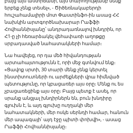
բայց այս աստիճանի, այս տարողությամբ մենք
երբեք չենք տեսել», - Ծիծեռնակաբերդի
հուշահամալիրի մոտ Փաստինֆո-ին ասաց ՀՀ
նախկին արտգործնախարար Րաֆֆի
Հովհաննիսյանը՝ անդրադառնալով խնդրին, որ
Հ1-ը չի հեռարձակել վեհափառի աղոթքը
սրբադասված նահատակների համար։
Նա հավելեց, որ դա մեծ հիվանդության
արտահայտությունն է, որի մեջ գտնվում ենք։
«Ցավոք սրտի, 30 տարի մենք չենք կերտել
ինստիտուտների ու արժեքների վրա հիմնված
պետությունը, որ կբացառեր այս օրը։ Մենք ու ես
չբացառեցինք այս օրը։ Բայց պետք է ասել, որ
սրանք անցյալ խնդիրներն են, բուն խնդիրը
գլուխն է, և այդ գլուխը ուղղակի մեր
նահատակների, մեր ոսկե սերնդի համար, հանուն
մեր ապագայի՝ այդ էջը պիտի փոխվի», - ասաց
Րաֆֆի Հովհաննիսյանը։