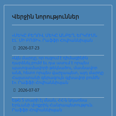
Վերջին նորություններ
«ՄԵԿԸ ԲԵՂՈՎ, ՄԵԿԸ ԱՆԲԵՂ, ԵՐԿՈՒՍՆ
ԷԼ՝ ՄԻ ԲՈՅԻ». Րաֆֆի Հովհաննիսյան
Details
2026-07-23
«Այն մարդը, որ ուզում է դիմացինին
դարձնել բոմժ եւ դա ասում է որպես
պատգամավորի թեկնածու, մասնավոր
անձ, հետո որպես վարչապետ, այդ մարդը
Հայաստանի գերագույն գլխավոր բոմժն
է». Րաֆֆի Հովհաննիսյան
Details
2026-07-07
Եթե 5 տարի էլ մնան, ՀՀ-ն կդառնա
Երևանի փոքրիկ Հանրապետություն.
Րաֆֆի Հովհաննիսյան