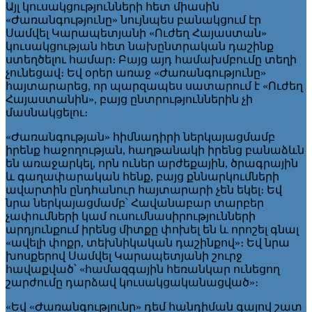
Այլ կուսակցությունների հետ միասին
«Ժառանգությունը» նույնպես բանակցում էր
Սամվել Կարապետյանի «Ուժեղ Հայաստան»
կուսակցության հետ նախընտրական դաշինք
ստեղծելու համար։ Բայց այդ համախմբումը տեղի
չունեցավ։ Եվ օրեր առաջ «Ժառանգությունը»
հայտարարեց, որ պարզապես սատարում է «Ուժեղ
Հայաստանին», բայց ընտրություններին չի
մասնակցելու։
«Ժառանգության» հիմնադիրի ներկայացմամբ
իրենք հաջողության, հաղթանակի իրենց բանաձևն
են առաջարկել, որն ուներ արժեքային, ծրագրային
և գաղափարական հենք, բայց քննարկումների
ավարտին ընդհանուր հայտարարի չեն եկել։ Եվ
նրա ներկայացմամբ՝ Հավանաբար տարբեր
չափումների կամ ուսումնասիրությունների
արդյունքում իրենց միտքը փոխել են և որոշել գնալ
«ավելի փոքր, տեխնիկական դաշինքով»։ Եվ նրա
խոսքերով Սամվել Կարապետյանի շուրջ
հավաքված՝ «համազգային հեռանկար ունեցող
շարժումը դարձավ կուսակցականացված»։
«Եվ «Ժառանգությունը» դեմ հանդիման գալով շատ