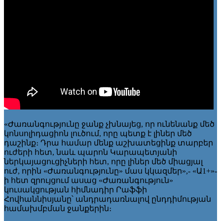
«Ժառանգությունը ջանք չխնայեց, որ ունենանք մեծ
կոնսոլիդացիոն լուծում, որը պետք է լիներ մեծ
դաշինք։ Դրա համար մենք աշխատեցինք տարբեր
ուժերի հետ, նաև պարոն Կարապետյանի
ներկայացուցիչների հետ, որը լիներ մեծ միացյալ
ուժ, որին «Ժառանգությունը» մաս կկազմեր»,- «Ա1+»-
ի հետ զրույցում ասաց «Ժառանգություն»
կուսակցության հիմնադիր Րաֆֆի
Հովհաննիսյանը՝ անդրադառնալով ընդդիմության
համախմբման ջանքերին։