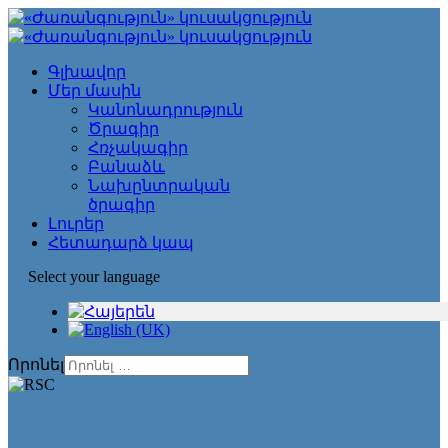
Գլխավոր
Մեր մասին
Կանոնադրություն
Ծրագիր
Հռչակագիր
Բանաձև
Նախընտրական
ծրագիր
Լուրեր
Հետադարձ կապ
Select your language
Որոնել