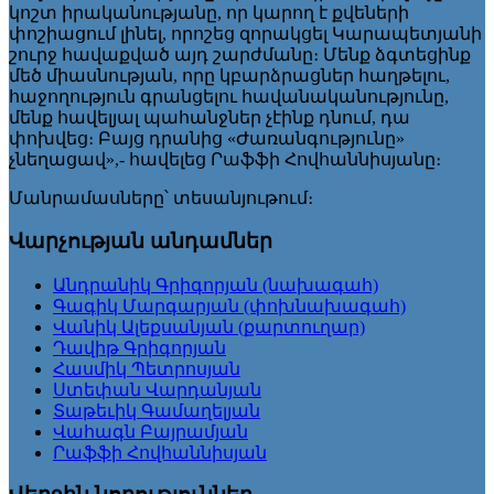
կոշտ իրականությանը, որ կարող է քվեների
փոշիացում լինել, որոշեց զորակցել Կարապետյանի
շուրջ հավաքված այդ շարժմանը։ Մենք ձգտեցինք
մեծ միասնության, որը կբարձրացներ հաղթելու,
հաջողություն գրանցելու հավանականությունը,
մենք հավելյալ պահանջներ չէինք դնում, դա
փոխվեց։ Բայց դրանից «Ժառանգությունը»
չնեղացավ»,- հավելեց Րաֆֆի Հովհաննիսյանը։
Մանրամասները՝ տեսանյութում։
Վարչության անդամներ
Անդրանիկ Գրիգորյան (նախագահ)
Գագիկ Մարգարյան (փոխնախագահ)
Վանիկ Ալեքսանյան (քարտուղար)
Դավիթ Գրիգորյան
Հասմիկ Պետրոսյան
Ստեփան Վարդանյան
Տաթեւիկ Գամաղելյան
Վահագն Բայրամյան
Րաֆֆի Հովհաննիսյան