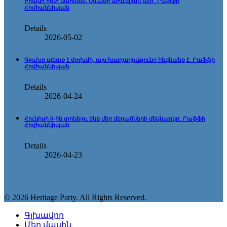
Իրանի հետ սահման, Սևանի արևելյան ափ․ Րաֆֆի
Հովհաննիսյան
Details
2026-05-02
Գլուխը պետք է փոխվի, այս խաղաղությունը հեգնանք է. Րաֆֆի
Հովհաննիսյան
Details
2026-04-24
Հունիսի 8-ին տոնելու ենք մեր վերածննդի մեկնարկը․ Րաֆֆի
Հովհաննիսյան
Details
2026-04-23
© 2026 Heritage Party. All Rights Reserved.
Գլխավոր
Մեր մասին