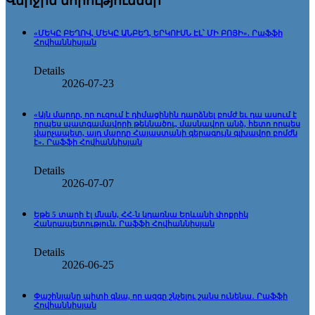
Վերջին նորություններ
«ՄԵԿԸ ԲԵՂՈՎ, ՄԵԿԸ ԱՆԲԵՂ, ԵՐԿՈՒՍՆ ԷԼ՝ ՄԻ ԲՈՅԻ». Րաֆֆի
Հովհաննիսյան
Details
2026-07-23
«Այն մարդը, որ ուզում է դիմացինին դարձնել բոմժ եւ դա ասում է
որպես պատգամավորի թեկնածու, մասնավոր անձ, հետո որպես
վարչապետ, այդ մարդը Հայաստանի գերագույն գլխավոր բոմժն
է». Րաֆֆի Հովհաննիսյան
Details
2026-07-07
Եթե 5 տարի էլ մնան, ՀՀ-ն կդառնա Երևանի փոքրիկ
Հանրապետություն. Րաֆֆի Հովհաննիսյան
Details
2026-06-25
Փաշինյանը պիտի գնա, որ ազգը շնչելու շանս ունենա․ Րաֆֆի
Հովհաննիսյան