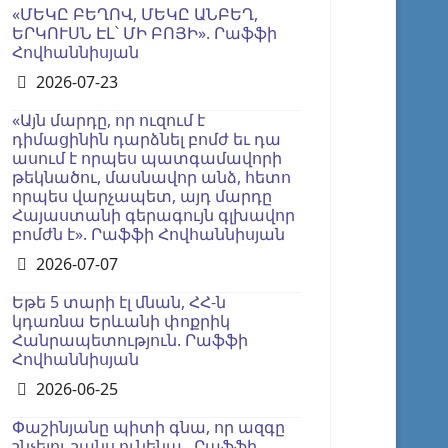
«ՄԵԿԸ ԲԵՂՈՎ, ՄԵԿԸ ԱՆԲԵՂ,
ԵՐԿՈՒՍՆ ԷԼ՝ ՄԻ ԲՈՅԻ». Րաֆֆի
Հովհաննիսյան
Details
2026-07-23
«Այն մարդը, որ ուզում է
դիմացինին դարձնել բոմժ եւ դա
ասում է որպես պատգամավորի
թեկնածու, մասնավոր անձ, հետո
որպես վարչապետ, այդ մարդը
Հայաստանի գերագույն գլխավոր
բոմժն է». Րաֆֆի Հովհաննիսյան
Details
2026-07-07
Եթե 5 տարի էլ մնան, ՀՀ-ն
կդառնա Երևանի փոքրիկ
Հանրապետություն. Րաֆֆի
Հովհաննիսյան
Details
2026-06-25
Փաշինյանը պիտի գնա, որ ազգը
շնչելու շանս ունենա․ Րաֆֆի