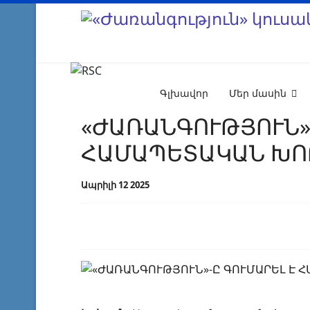
Գլխավոր
Մեր մասին
«ԺԱՌԱՆԳՈՒԹՅՈՒՆ»-
ՀԱՄԱՊԵՏԱԿԱՆ ԽՈ
Ապրիլի 12 2025