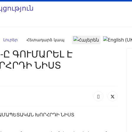
Select your language
Լուրեր
Հետադարձ կապ
Ը ԳՈՒՄԱՐԵԼ Է
ՐՀՐԴԻ ՆԻՍՏ