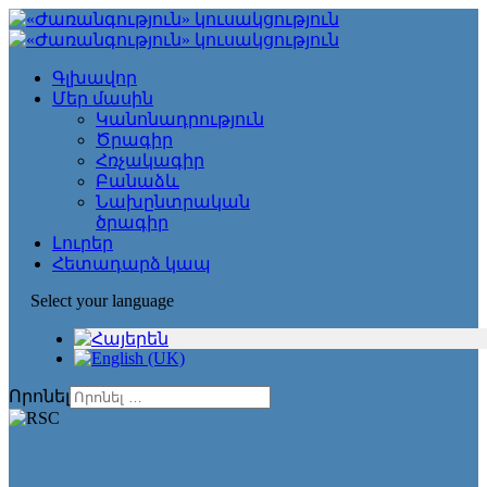
Գլխավոր
Մեր մասին
Կանոնադրություն
Ծրագիր
Հռչակագիր
Բանաձև
Նախընտրական
ծրագիր
Լուրեր
Հետադարձ կապ
Select your language
Որոնել