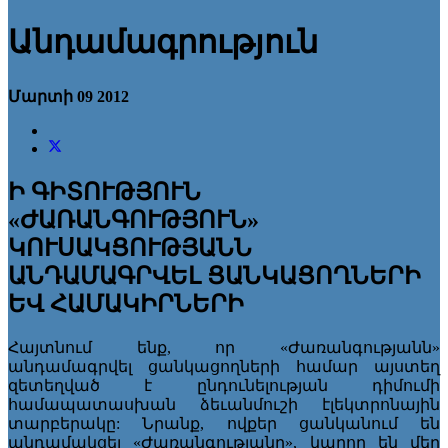
Անդամագրություն
Մարտի 09 2012
Ի ԳԻՏՈՒԹՅՈՒՆ
«ԺԱՌԱՆԳՈՒԹՅՈՒՆ»
ԿՈՒՍԱԿՑՈՒԹՅԱՆՆ
ԱՆԴԱՄԱԳՐՎԵԼ ՑԱՆԿԱՑՈՂՆԵՐԻ
ԵՎ ՀԱՄԱԿԻՐՆԵՐԻ
Հայտնում ենք, որ «Ժառանգությանն»
անդամագրվել ցանկացողների համար այստեղ
զետեղված է ընդունելության դիմումի
համապատասխան ձեւանմուշի էլեկտրոնային
տարբերակը: Նրանք, ովքեր ցանկանում են
անդամակցել «Ժառանգությանը», կարող են մեր