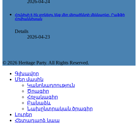
2026-04-24
Հունիսի 8-ին տոնելու ենք մեր վերածննդի մեկնարկը․ Րաֆֆի
Հովհաննիսյան
Details
2026-04-23
© 2026 Heritage Party. All Rights Reserved.
Գլխավոր
Մեր մասին
Կանոնադրություն
Ծրագիր
Հռչակագիր
Բանաձև
Նախընտրական ծրագիր
Լուրեր
Հետադարձ կապ