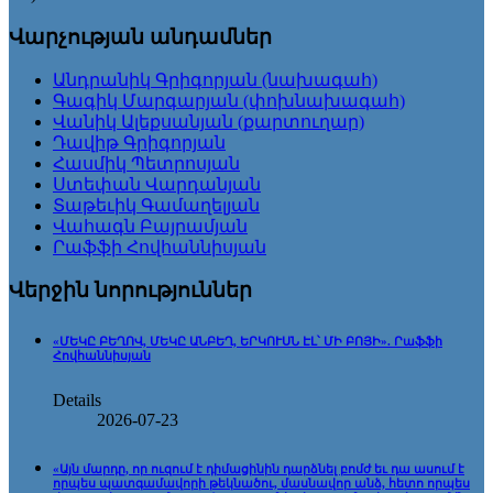
Վարչության անդամներ
Անդրանիկ Գրիգորյան (նախագահ)
Գագիկ Մարգարյան (փոխնախագահ)
Վանիկ Ալեքսանյան (քարտուղար)
Դավիթ Գրիգորյան
Հասմիկ Պետրոսյան
Ստեփան Վարդանյան
Տաթեւիկ Գամաղելյան
Վահագն Բայրամյան
Րաֆֆի Հովհաննիսյան
Վերջին նորություններ
«ՄԵԿԸ ԲԵՂՈՎ, ՄԵԿԸ ԱՆԲԵՂ, ԵՐԿՈՒՍՆ ԷԼ՝ ՄԻ ԲՈՅԻ». Րաֆֆի
Հովհաննիսյան
Details
2026-07-23
«Այն մարդը, որ ուզում է դիմացինին դարձնել բոմժ եւ դա ասում է
որպես պատգամավորի թեկնածու, մասնավոր անձ, հետո որպես